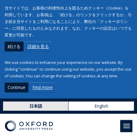
当サイトでは、お客様の利便性向上を図るためクッキー（Cookie）を
利用しています。お客様は、「続ける」のリンクをクリックするか、引
き続き当サイトをご利用になることにより、弊社の「クッキーポリシ
ー」に同意したものとみなされます。なお、クッキーの設定はいつでも
変更が可能です。
続ける
詳細を見る
We use cookies to enhance your experience on our website. By
clicking "continue" or continue using our website, you accept the use
of cookies. You can change the setting of cookies at any time.
Continue
Find more
日本語
English
Toggl
navig