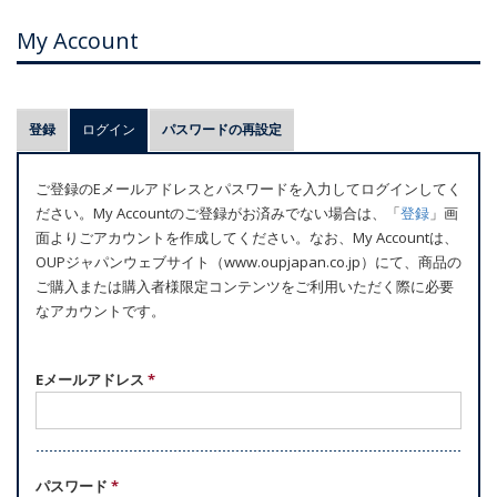
My Account
プ
登録
ログイン
(アクティブなタブ)
パスワードの再設定
ラ
イ
ご登録のEメールアドレスとパスワードを入力してログインしてく
マ
ださい。My Accountのご登録がお済みでない場合は、「
登録
」画
リ
面よりごアカウントを作成してください。なお、My Accountは、
ー
OUPジャパンウェブサイト（www.oupjapan.co.jp）にて、商品の
ご購入または購入者様限定コンテンツをご利用いただく際に必要
タ
なアカウントです。
ブ
Eメールアドレス
*
パスワード
*