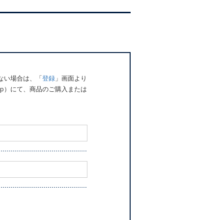
でない場合は、「
登録
」画面より
o.jp）にて、商品のご購入または