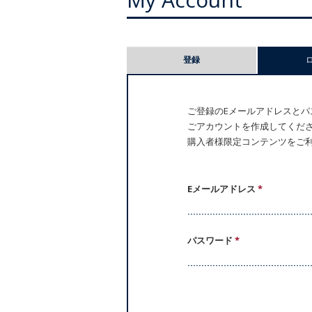
プ
登録
ラ
イ
ご登録のEメールアドレスとパス
ごアカウントを作成してください。
マ
購入者様限定コンテンツをご
リ
ー
Eメールアドレス
*
タ
パスワード
*
ブ