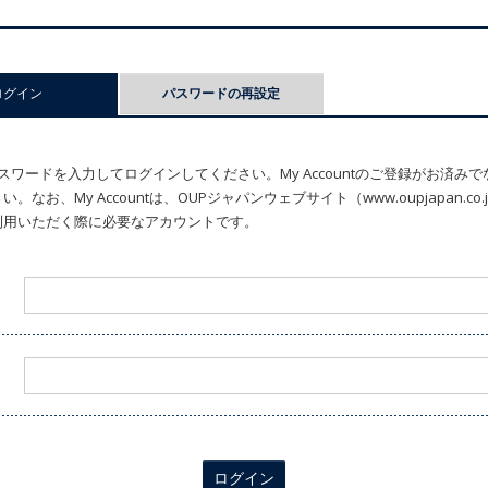
ログイン
(アクティブなタブ)
パスワードの再設定
ワードを入力してログインしてください。My Accountのご登録がお済み
なお、My Accountは、OUPジャパンウェブサイト（www.oupjapan.c
利用いただく際に必要なアカウントです。
ログイン