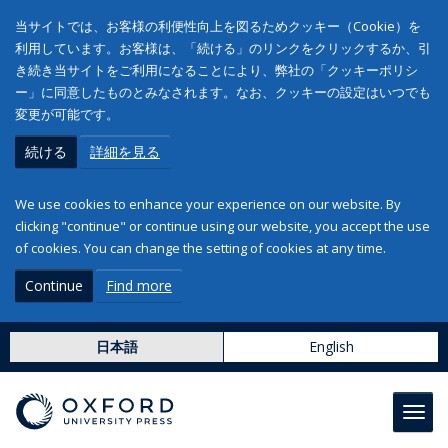
当サイトでは、お客様の利便性向上を図るためクッキー（Cookie）を
利用しています。お客様は、「続ける」のリンクをクリックするか、引
き続き当サイトをご利用になることにより、弊社の「クッキーポリシ
ー」に同意したものとみなされます。なお、クッキーの設定はいつでも
変更が可能です。
続ける
詳細を見る
We use cookies to enhance your experience on our website. By
clicking "continue" or continue using our website, you accept the use
of cookies. You can change the setting of cookies at any time.
Continue
Find more
日本語
English
Toggl
navig