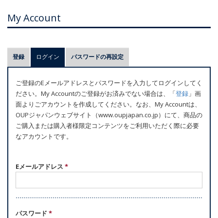
My Account
プ
登録
ログイン
(アクティブなタブ)
パスワードの再設定
ラ
イ
ご登録のEメールアドレスとパスワードを入力してログインしてく
マ
ださい。My Accountのご登録がお済みでない場合は、「
登録
」画
リ
面よりごアカウントを作成してください。なお、My Accountは、
ー
OUPジャパンウェブサイト（www.oupjapan.co.jp）にて、商品の
ご購入または購入者様限定コンテンツをご利用いただく際に必要
タ
なアカウントです。
ブ
Eメールアドレス
*
パスワード
*