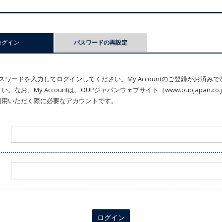
ログイン
(アクティブなタブ)
パスワードの再設定
ワードを入力してログインしてください。My Accountのご登録がお済み
なお、My Accountは、OUPジャパンウェブサイト（www.oupjapan.c
利用いただく際に必要なアカウントです。
ログイン