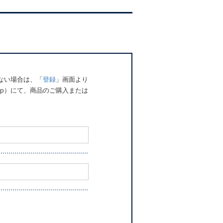
でない場合は、「
登録
」画面より
o.jp）にて、商品のご購入または