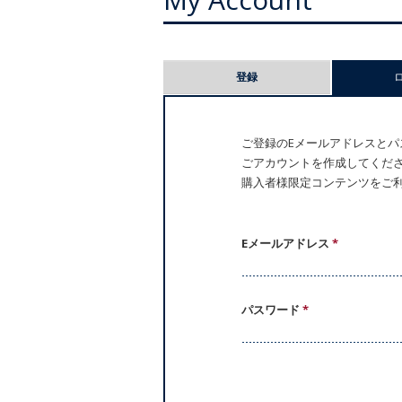
プ
登録
ラ
イ
ご登録のEメールアドレスとパス
ごアカウントを作成してください。
マ
購入者様限定コンテンツをご
リ
ー
Eメールアドレス
*
タ
パスワード
*
ブ