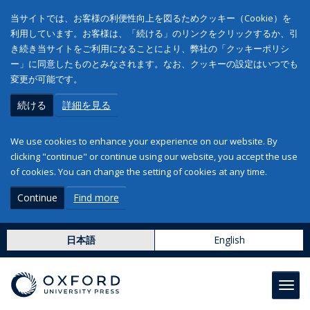
当サイトでは、お客様の利便性向上を図るためクッキー（Cookie）を
利用しています。お客様は、「続ける」のリンクをクリックするか、引
き続き当サイトをご利用になることにより、弊社の「クッキーポリシ
ー」に同意したものとみなされます。なお、クッキーの設定はいつでも
変更が可能です。
続ける
詳細を見る
We use cookies to enhance your experience on our website. By
clicking "continue" or continue using our website, you accept the use
of cookies. You can change the setting of cookies at any time.
Continue
Find more
日本語
English
Toggl
navig