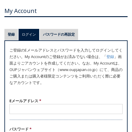
My Account
プ
登録
ログイン
(アクティブなタブ)
パスワードの再設定
ラ
イ
ご登録のEメールアドレスとパスワードを入力してログインしてく
マ
ださい。My Accountのご登録がお済みでない場合は、「
登録
」画
リ
面よりごアカウントを作成してください。なお、My Accountは、
ー
OUPジャパンウェブサイト（www.oupjapan.co.jp）にて、商品の
ご購入または購入者様限定コンテンツをご利用いただく際に必要
タ
なアカウントです。
ブ
Eメールアドレス
*
パスワード
*