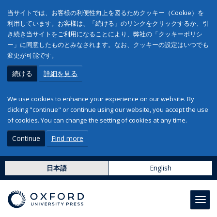
当サイトでは、お客様の利便性向上を図るためクッキー（Cookie）を
利用しています。お客様は、「続ける」のリンクをクリックするか、引
き続き当サイトをご利用になることにより、弊社の「クッキーポリシ
ー」に同意したものとみなされます。なお、クッキーの設定はいつでも
変更が可能です。
続ける
詳細を見る
We use cookies to enhance your experience on our website. By
clicking "continue" or continue using our website, you accept the use
of cookies. You can change the setting of cookies at any time.
Continue
Find more
日本語
English
Toggl
navig