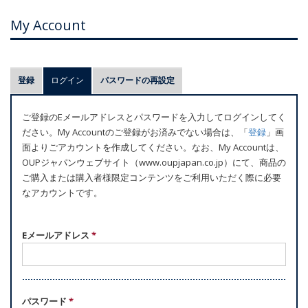
My Account
プ
登録
ログイン
(アクティブなタブ)
パスワードの再設定
ラ
イ
ご登録のEメールアドレスとパスワードを入力してログインしてく
マ
ださい。My Accountのご登録がお済みでない場合は、「
登録
」画
リ
面よりごアカウントを作成してください。なお、My Accountは、
ー
OUPジャパンウェブサイト（www.oupjapan.co.jp）にて、商品の
ご購入または購入者様限定コンテンツをご利用いただく際に必要
タ
なアカウントです。
ブ
Eメールアドレス
*
パスワード
*