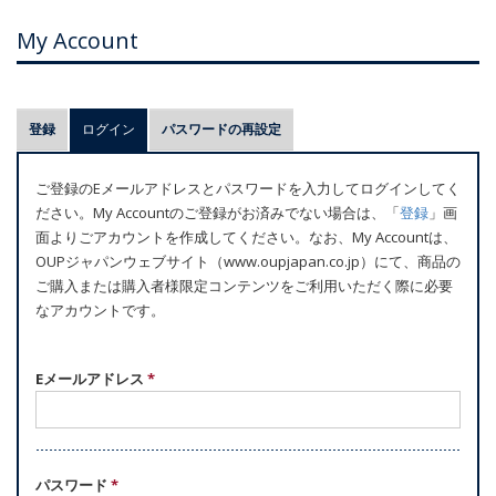
My Account
プ
登録
ログイン
(アクティブなタブ)
パスワードの再設定
ラ
イ
ご登録のEメールアドレスとパスワードを入力してログインしてく
マ
ださい。My Accountのご登録がお済みでない場合は、「
登録
」画
リ
面よりごアカウントを作成してください。なお、My Accountは、
ー
OUPジャパンウェブサイト（www.oupjapan.co.jp）にて、商品の
ご購入または購入者様限定コンテンツをご利用いただく際に必要
タ
なアカウントです。
ブ
Eメールアドレス
*
パスワード
*