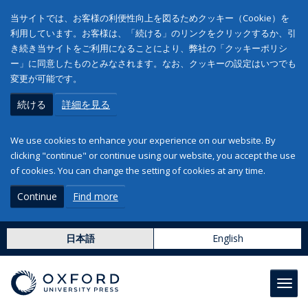
当サイトでは、お客様の利便性向上を図るためクッキー（Cookie）を
利用しています。お客様は、「続ける」のリンクをクリックするか、引
き続き当サイトをご利用になることにより、弊社の「クッキーポリシ
ー」に同意したものとみなされます。なお、クッキーの設定はいつでも
変更が可能です。
続ける
詳細を見る
We use cookies to enhance your experience on our website. By
clicking "continue" or continue using our website, you accept the use
of cookies. You can change the setting of cookies at any time.
Continue
Find more
日本語
English
Toggl
navig