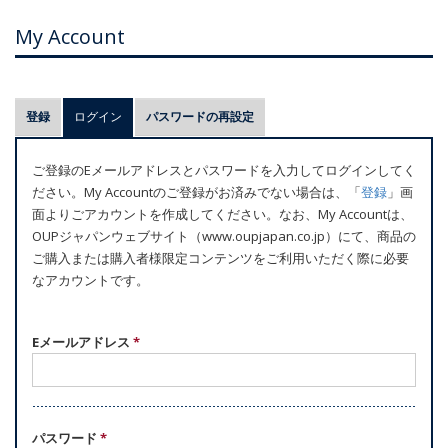
My Account
プ
登録
ログイン
(アクティブなタブ)
パスワードの再設定
ラ
イ
ご登録のEメールアドレスとパスワードを入力してログインしてく
マ
ださい。My Accountのご登録がお済みでない場合は、「
登録
」画
リ
面よりごアカウントを作成してください。なお、My Accountは、
ー
OUPジャパンウェブサイト（www.oupjapan.co.jp）にて、商品の
ご購入または購入者様限定コンテンツをご利用いただく際に必要
タ
なアカウントです。
ブ
Eメールアドレス
*
パスワード
*