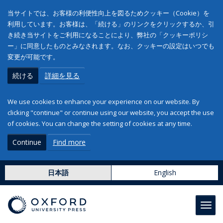
当サイトでは、お客様の利便性向上を図るためクッキー（Cookie）を
利用しています。お客様は、「続ける」のリンクをクリックするか、引
き続き当サイトをご利用になることにより、弊社の「クッキーポリシ
ー」に同意したものとみなされます。なお、クッキーの設定はいつでも
変更が可能です。
続ける
詳細を見る
We use cookies to enhance your experience on our website. By
clicking "continue" or continue using our website, you accept the use
of cookies. You can change the setting of cookies at any time.
Continue
Find more
日本語
English
Toggl
navig