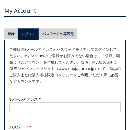
My Account
プ
登録
ログイン
(アクティブなタブ)
パスワードの再設定
ラ
イ
ご登録のEメールアドレスとパスワードを入力してログインしてく
マ
ださい。My Accountのご登録がお済みでない場合は、「
登録
」画
リ
面よりごアカウントを作成してください。なお、My Accountは、
ー
OUPジャパンウェブサイト（www.oupjapan.co.jp）にて、商品の
ご購入または購入者様限定コンテンツをご利用いただく際に必要
タ
なアカウントです。
ブ
Eメールアドレス
*
パスワード
*