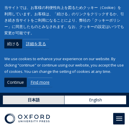
当サイトでは、お客様の利便性向上を図るためクッキー（Cookie）を
利用しています。お客様は、「続ける」のリンクをクリックするか、引
き続き当サイトをご利用になることにより、弊社の「クッキーポリシ
ー」に同意したものとみなされます。なお、クッキーの設定はいつでも
変更が可能です。
続ける
詳細を見る
We use cookies to enhance your experience on our website. By
clicking "continue" or continue using our website, you accept the use
of cookies. You can change the setting of cookies at any time.
Continue
Find more
日本語
English
Toggl
navig