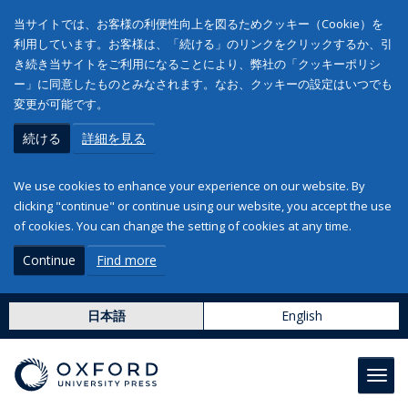
当サイトでは、お客様の利便性向上を図るためクッキー（Cookie）を
利用しています。お客様は、「続ける」のリンクをクリックするか、引
き続き当サイトをご利用になることにより、弊社の「クッキーポリシ
ー」に同意したものとみなされます。なお、クッキーの設定はいつでも
変更が可能です。
続ける
詳細を見る
We use cookies to enhance your experience on our website. By
clicking "continue" or continue using our website, you accept the use
of cookies. You can change the setting of cookies at any time.
Continue
Find more
日本語
English
Toggl
navig