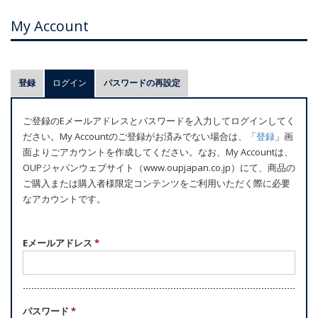
My Account
プ
登録
ログイン
(アクティブなタブ)
パスワードの再設定
ラ
イ
ご登録のEメールアドレスとパスワードを入力してログインしてく
マ
ださい。My Accountのご登録がお済みでない場合は、「
登録
」画
リ
面よりごアカウントを作成してください。なお、My Accountは、
ー
OUPジャパンウェブサイト（www.oupjapan.co.jp）にて、商品の
ご購入または購入者様限定コンテンツをご利用いただく際に必要
タ
なアカウントです。
ブ
Eメールアドレス
*
パスワード
*