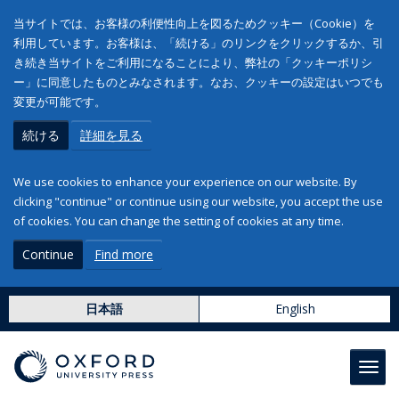
当サイトでは、お客様の利便性向上を図るためクッキー（Cookie）を
利用しています。お客様は、「続ける」のリンクをクリックするか、引
き続き当サイトをご利用になることにより、弊社の「クッキーポリシ
ー」に同意したものとみなされます。なお、クッキーの設定はいつでも
変更が可能です。
続ける
詳細を見る
We use cookies to enhance your experience on our website. By
clicking "continue" or continue using our website, you accept the use
of cookies. You can change the setting of cookies at any time.
Continue
Find more
日本語
English
Toggl
navig