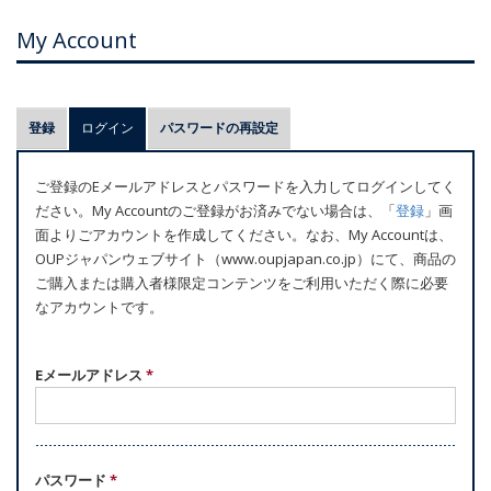
My Account
プ
登録
ログイン
(アクティブなタブ)
パスワードの再設定
ラ
イ
ご登録のEメールアドレスとパスワードを入力してログインしてく
マ
ださい。My Accountのご登録がお済みでない場合は、「
登録
」画
リ
面よりごアカウントを作成してください。なお、My Accountは、
ー
OUPジャパンウェブサイト（www.oupjapan.co.jp）にて、商品の
ご購入または購入者様限定コンテンツをご利用いただく際に必要
タ
なアカウントです。
ブ
Eメールアドレス
*
パスワード
*