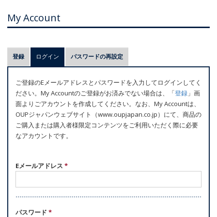
My Account
プ
登録
ログイン
(アクティブなタブ)
パスワードの再設定
ラ
イ
ご登録のEメールアドレスとパスワードを入力してログインしてく
マ
ださい。My Accountのご登録がお済みでない場合は、「
登録
」画
リ
面よりごアカウントを作成してください。なお、My Accountは、
ー
OUPジャパンウェブサイト（www.oupjapan.co.jp）にて、商品の
ご購入または購入者様限定コンテンツをご利用いただく際に必要
タ
なアカウントです。
ブ
Eメールアドレス
*
パスワード
*