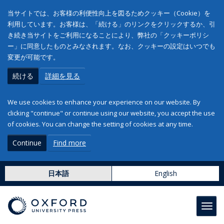
当サイトでは、お客様の利便性向上を図るためクッキー（Cookie）を
利用しています。お客様は、「続ける」のリンクをクリックするか、引
き続き当サイトをご利用になることにより、弊社の「クッキーポリシ
ー」に同意したものとみなされます。なお、クッキーの設定はいつでも
変更が可能です。
続ける
詳細を見る
We use cookies to enhance your experience on our website. By
clicking "continue" or continue using our website, you accept the use
of cookies. You can change the setting of cookies at any time.
Continue
Find more
日本語
English
Toggl
navig