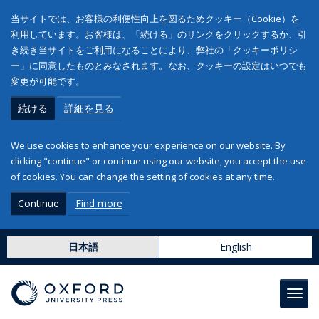
当サイトでは、お客様の利便性向上を図るためクッキー（Cookie）を
利用しています。お客様は、「続ける」のリンクをクリックするか、引
き続き当サイトをご利用になることにより、弊社の「クッキーポリシ
ー」に同意したものとみなされます。なお、クッキーの設定はいつでも
変更が可能です。
続ける
詳細を見る
We use cookies to enhance your experience on our website. By
clicking "continue" or continue using our website, you accept the use
of cookies. You can change the setting of cookies at any time.
Continue
Find more
日本語
English
Toggl
navig