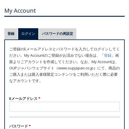
My Account
プ
登録
ログイン
(アクティブなタブ)
パスワードの再設定
ラ
イ
ご登録のEメールアドレスとパスワードを入力してログインしてく
マ
ださい。My Accountのご登録がお済みでない場合は、「
登録
」画
リ
面よりごアカウントを作成してください。なお、My Accountは、
ー
OUPジャパンウェブサイト（www.oupjapan.co.jp）にて、商品の
ご購入または購入者様限定コンテンツをご利用いただく際に必要
タ
なアカウントです。
ブ
Eメールアドレス
*
パスワード
*