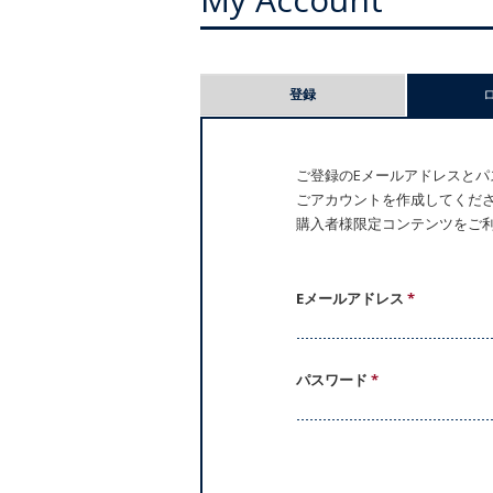
プ
登録
ラ
イ
ご登録のEメールアドレスとパス
ごアカウントを作成してください。
マ
購入者様限定コンテンツをご
リ
ー
Eメールアドレス
*
タ
パスワード
*
ブ