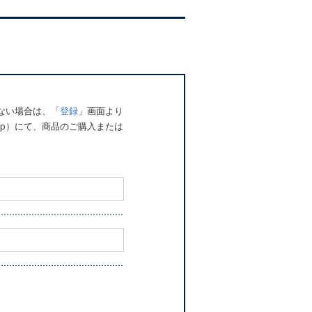
でない場合は、「
登録
」画面より
o.jp）にて、商品のご購入または