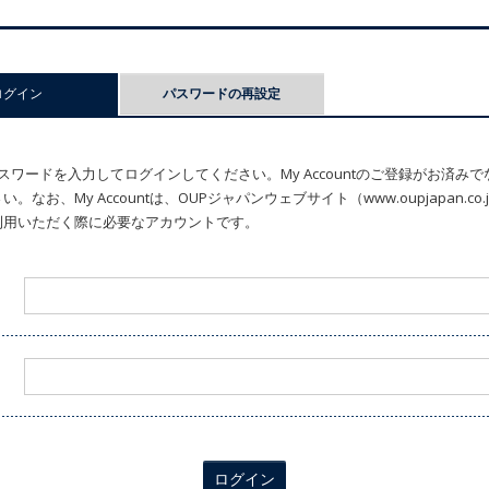
ログイン
(アクティブなタブ)
パスワードの再設定
ワードを入力してログインしてください。My Accountのご登録がお済み
なお、My Accountは、OUPジャパンウェブサイト（www.oupjapan.c
利用いただく際に必要なアカウントです。
ログイン