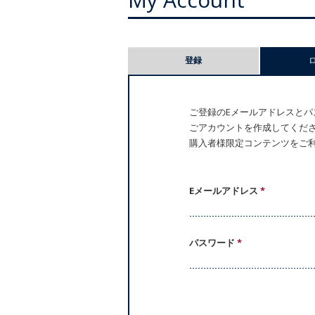
プ
登録
ラ
イ
ご登録のEメールアドレスとパス
ごアカウントを作成してください。
マ
購入者様限定コンテンツをご
リ
ー
Eメールアドレス
*
タ
パスワード
*
ブ