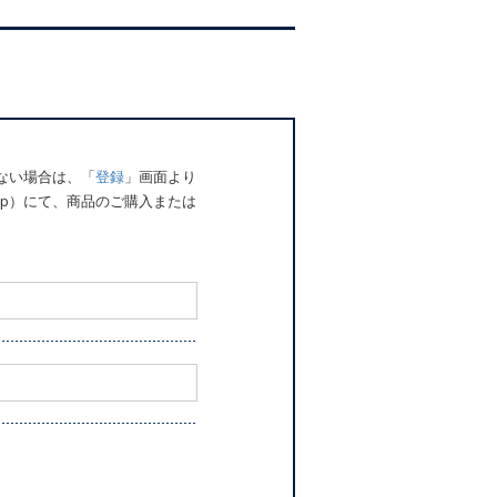
でない場合は、「
登録
」画面より
o.jp）にて、商品のご購入または