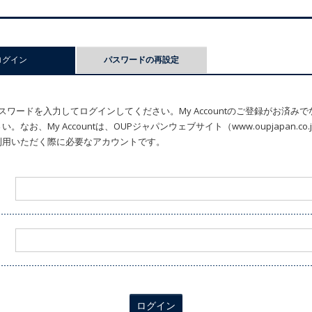
ログイン
(アクティブなタブ)
パスワードの再設定
ワードを入力してログインしてください。My Accountのご登録がお済み
なお、My Accountは、OUPジャパンウェブサイト（www.oupjapan.c
利用いただく際に必要なアカウントです。
ログイン