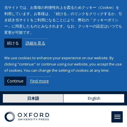
当サイトでは、お客様の利便性向上を図るためクッキー（Cookie）を
利用しています。お客様は、「続ける」のリンクをクリックするか、引
き続き当サイトをご利用になることにより、弊社の「クッキーポリシ
ー」に同意したものとみなされます。なお、クッキーの設定はいつでも
変更が可能です。
続ける
詳細を見る
We use cookies to enhance your experience on our website. By
clicking "continue" or continue using our website, you accept the use
of cookies. You can change the setting of cookies at any time.
Continue
Find more
日本語
English
Toggl
navig