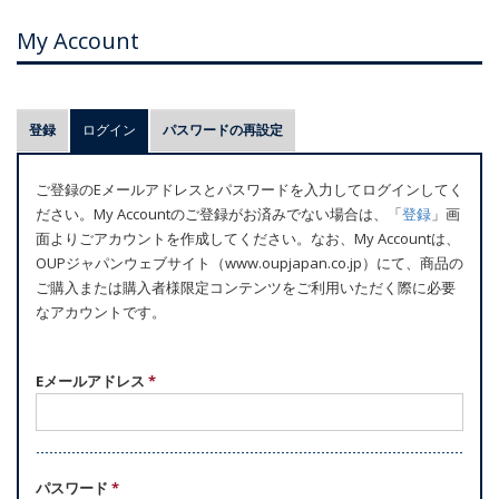
My Account
プ
登録
ログイン
(アクティブなタブ)
パスワードの再設定
ラ
イ
ご登録のEメールアドレスとパスワードを入力してログインしてく
マ
ださい。My Accountのご登録がお済みでない場合は、「
登録
」画
リ
面よりごアカウントを作成してください。なお、My Accountは、
ー
OUPジャパンウェブサイト（www.oupjapan.co.jp）にて、商品の
ご購入または購入者様限定コンテンツをご利用いただく際に必要
タ
なアカウントです。
ブ
Eメールアドレス
*
パスワード
*