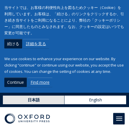
当サイトでは、お客様の利便性向上を図るためクッキー（Cookie）を
利用しています。お客様は、「続ける」のリンクをクリックするか、引
き続き当サイトをご利用になることにより、弊社の「クッキーポリシ
ー」に同意したものとみなされます。なお、クッキーの設定はいつでも
変更が可能です。
続ける
詳細を見る
We use cookies to enhance your experience on our website. By
clicking "continue" or continue using our website, you accept the use
of cookies. You can change the setting of cookies at any time.
Continue
Find more
日本語
English
Toggl
navig