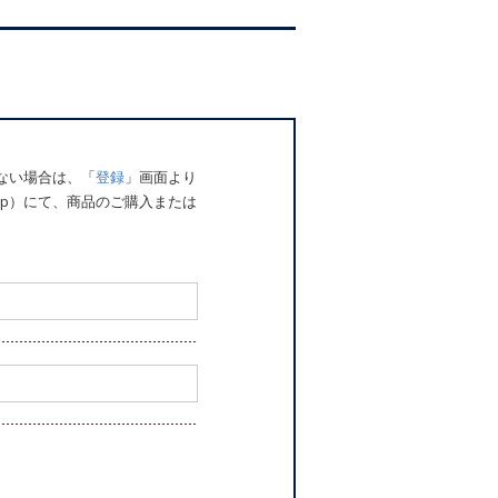
でない場合は、「
登録
」画面より
o.jp）にて、商品のご購入または