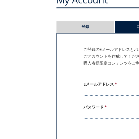
プ
登録
ラ
イ
ご登録のEメールアドレスとパス
ごアカウントを作成してください。
マ
購入者様限定コンテンツをご
リ
ー
Eメールアドレス
*
タ
パスワード
*
ブ