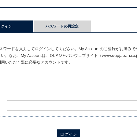
ログイン
(アクティブなタブ)
パスワードの再設定
ワードを入力してログインしてください。My Accountのご登録がお済み
なお、My Accountは、OUPジャパンウェブサイト（www.oupjapan.c
利用いただく際に必要なアカウントです。
ログイン