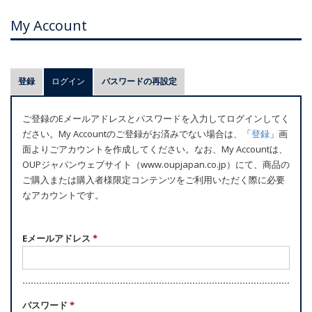
My Account
プ
登録
ログイン
(アクティブなタブ)
パスワードの再設定
ラ
イ
ご登録のEメールアドレスとパスワードを入力してログインしてく
マ
ださい。My Accountのご登録がお済みでない場合は、「
登録
」画
リ
面よりごアカウントを作成してください。なお、My Accountは、
ー
OUPジャパンウェブサイト（www.oupjapan.co.jp）にて、商品の
ご購入または購入者様限定コンテンツをご利用いただく際に必要
タ
なアカウントです。
ブ
Eメールアドレス
*
パスワード
*