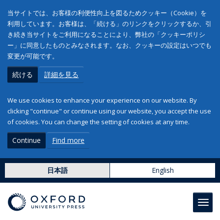
当サイトでは、お客様の利便性向上を図るためクッキー（Cookie）を
利用しています。お客様は、「続ける」のリンクをクリックするか、引
き続き当サイトをご利用になることにより、弊社の「クッキーポリシ
ー」に同意したものとみなされます。なお、クッキーの設定はいつでも
変更が可能です。
続ける
詳細を見る
We use cookies to enhance your experience on our website. By
clicking "continue" or continue using our website, you accept the use
of cookies. You can change the setting of cookies at any time.
Continue
Find more
日本語
English
Toggl
navig