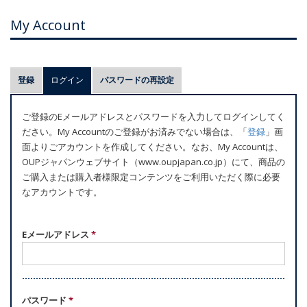
My Account
プ
登録
ログイン
(アクティブなタブ)
パスワードの再設定
ラ
イ
ご登録のEメールアドレスとパスワードを入力してログインしてく
マ
ださい。My Accountのご登録がお済みでない場合は、「
登録
」画
リ
面よりごアカウントを作成してください。なお、My Accountは、
ー
OUPジャパンウェブサイト（www.oupjapan.co.jp）にて、商品の
ご購入または購入者様限定コンテンツをご利用いただく際に必要
タ
なアカウントです。
ブ
Eメールアドレス
*
パスワード
*