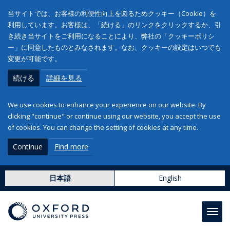
当サイトでは、お客様の利便性向上を図るためクッキー（Cookie）を
利用しています。お客様は、「続ける」のリンクをクリックするか、引
き続き当サイトをご利用になることにより、弊社の「クッキーポリシ
ー」に同意したものとみなされます。なお、クッキーの設定はいつでも
変更が可能です。
続ける
詳細を見る
We use cookies to enhance your experience on our website. By
clicking "continue" or continue using our website, you accept the use
of cookies. You can change the setting of cookies at any time.
Continue
Find more
日本語
English
Toggl
navig