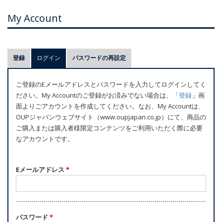
My Account
プ
登録
ログイン
(アクティブなタブ)
パスワードの再設定
ラ
イ
ご登録のEメールアドレスとパスワードを入力してログインしてく
マ
ださい。My Accountのご登録がお済みでない場合は、「
登録
」画
リ
面よりごアカウントを作成してください。なお、My Accountは、
ー
OUPジャパンウェブサイト（www.oupjapan.co.jp）にて、商品の
ご購入または購入者様限定コンテンツをご利用いただく際に必要
タ
なアカウントです。
ブ
Eメールアドレス
*
パスワード
*