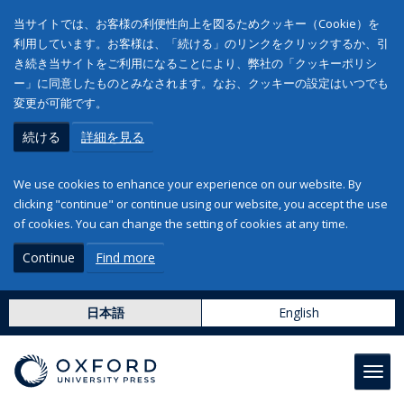
当サイトでは、お客様の利便性向上を図るためクッキー（Cookie）を
利用しています。お客様は、「続ける」のリンクをクリックするか、引
き続き当サイトをご利用になることにより、弊社の「クッキーポリシ
ー」に同意したものとみなされます。なお、クッキーの設定はいつでも
変更が可能です。
続ける
詳細を見る
We use cookies to enhance your experience on our website. By
clicking "continue" or continue using our website, you accept the use
of cookies. You can change the setting of cookies at any time.
Continue
Find more
日本語
English
Toggl
navig