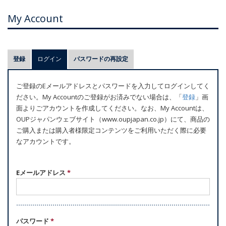
My Account
プ
登録
ログイン
(アクティブなタブ)
パスワードの再設定
ラ
イ
ご登録のEメールアドレスとパスワードを入力してログインしてく
マ
ださい。My Accountのご登録がお済みでない場合は、「
登録
」画
リ
面よりごアカウントを作成してください。なお、My Accountは、
ー
OUPジャパンウェブサイト（www.oupjapan.co.jp）にて、商品の
ご購入または購入者様限定コンテンツをご利用いただく際に必要
タ
なアカウントです。
ブ
Eメールアドレス
*
パスワード
*