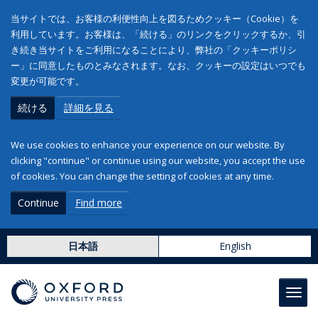
当サイトでは、お客様の利便性向上を図るためクッキー（Cookie）を
利用しています。お客様は、「続ける」のリンクをクリックするか、引
き続き当サイトをご利用になることにより、弊社の「クッキーポリシ
ー」に同意したものとみなされます。なお、クッキーの設定はいつでも
変更が可能です。
続ける
詳細を見る
We use cookies to enhance your experience on our website. By
clicking "continue" or continue using our website, you accept the use
of cookies. You can change the setting of cookies at any time.
Continue
Find more
日本語
English
Toggl
navig