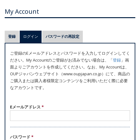
My Account
プ
登録
ログイン
(アクティブなタブ)
パスワードの再設定
ラ
イ
ご登録のEメールアドレスとパスワードを入力してログインしてく
マ
ださい。My Accountのご登録がお済みでない場合は、「
登録
」画
リ
面よりごアカウントを作成してください。なお、My Accountは、
ー
OUPジャパンウェブサイト（www.oupjapan.co.jp）にて、商品の
ご購入または購入者様限定コンテンツをご利用いただく際に必要
タ
なアカウントです。
ブ
Eメールアドレス
*
パスワード
*