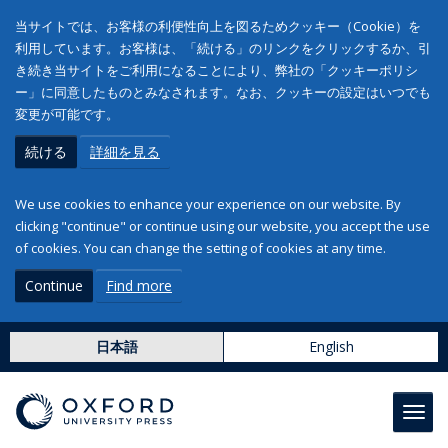
当サイトでは、お客様の利便性向上を図るためクッキー（Cookie）を
利用しています。お客様は、「続ける」のリンクをクリックするか、引
き続き当サイトをご利用になることにより、弊社の「クッキーポリシ
ー」に同意したものとみなされます。なお、クッキーの設定はいつでも
変更が可能です。
続ける
詳細を見る
We use cookies to enhance your experience on our website. By
clicking "continue" or continue using our website, you accept the use
of cookies. You can change the setting of cookies at any time.
Continue
Find more
日本語
English
Toggl
navig