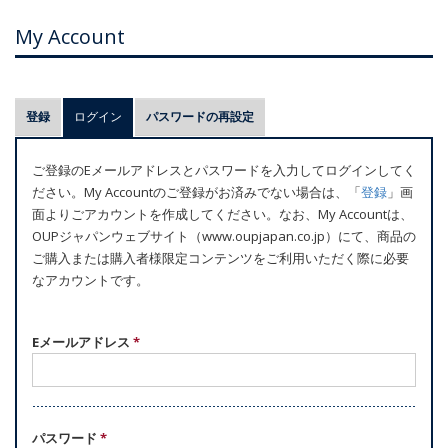
My Account
プ
登録
ログイン
(アクティブなタブ)
パスワードの再設定
ラ
イ
ご登録のEメールアドレスとパスワードを入力してログインしてく
マ
ださい。My Accountのご登録がお済みでない場合は、「
登録
」画
リ
面よりごアカウントを作成してください。なお、My Accountは、
ー
OUPジャパンウェブサイト（www.oupjapan.co.jp）にて、商品の
ご購入または購入者様限定コンテンツをご利用いただく際に必要
タ
なアカウントです。
ブ
Eメールアドレス
*
パスワード
*