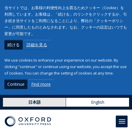
当サイトでは、お客様の利便性向上を図るためクッキー（Cookie）を
利用しています。お客様は、「続ける」のリンクをクリックするか、引
き続き当サイトをご利用になることにより、弊社の「クッキーポリシ
ー」に同意したものとみなされます。なお、クッキーの設定はいつでも
変更が可能です。
続ける
詳細を見る
We use cookies to enhance your experience on our website. By
clicking "continue" or continue using our website, you accept the use
of cookies. You can change the setting of cookies at any time.
Continue
Find more
日本語
English
Toggl
navig