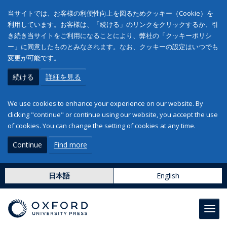
当サイトでは、お客様の利便性向上を図るためクッキー（Cookie）を
利用しています。お客様は、「続ける」のリンクをクリックするか、引
き続き当サイトをご利用になることにより、弊社の「クッキーポリシ
ー」に同意したものとみなされます。なお、クッキーの設定はいつでも
変更が可能です。
続ける
詳細を見る
We use cookies to enhance your experience on our website. By
clicking "continue" or continue using our website, you accept the use
of cookies. You can change the setting of cookies at any time.
Continue
Find more
日本語
English
Toggl
navig