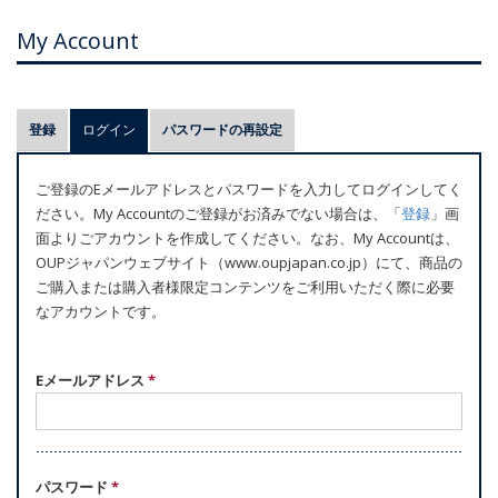
My Account
プ
登録
ログイン
(アクティブなタブ)
パスワードの再設定
ラ
イ
ご登録のEメールアドレスとパスワードを入力してログインしてく
マ
ださい。My Accountのご登録がお済みでない場合は、「
登録
」画
リ
面よりごアカウントを作成してください。なお、My Accountは、
ー
OUPジャパンウェブサイト（www.oupjapan.co.jp）にて、商品の
ご購入または購入者様限定コンテンツをご利用いただく際に必要
タ
なアカウントです。
ブ
Eメールアドレス
*
パスワード
*