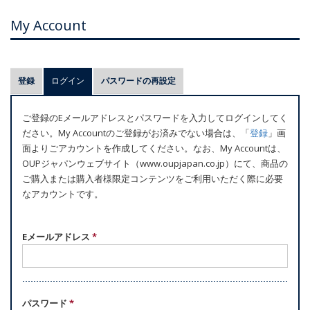
My Account
プ
登録
ログイン
(アクティブなタブ)
パスワードの再設定
ラ
イ
ご登録のEメールアドレスとパスワードを入力してログインしてく
マ
ださい。My Accountのご登録がお済みでない場合は、「
登録
」画
リ
面よりごアカウントを作成してください。なお、My Accountは、
ー
OUPジャパンウェブサイト（www.oupjapan.co.jp）にて、商品の
ご購入または購入者様限定コンテンツをご利用いただく際に必要
タ
なアカウントです。
ブ
Eメールアドレス
*
パスワード
*