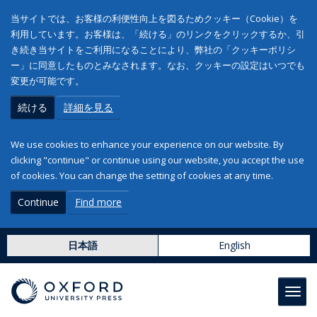
当サイトでは、お客様の利便性向上を図るためクッキー（Cookie）を
利用しています。お客様は、「続ける」のリンクをクリックするか、引
き続き当サイトをご利用になることにより、弊社の「クッキーポリシ
ー」に同意したものとみなされます。なお、クッキーの設定はいつでも
変更が可能です。
続ける
詳細を見る
We use cookies to enhance your experience on our website. By
clicking "continue" or continue using our website, you accept the use
of cookies. You can change the setting of cookies at any time.
Continue
Find more
日本語
English
Toggl
navig