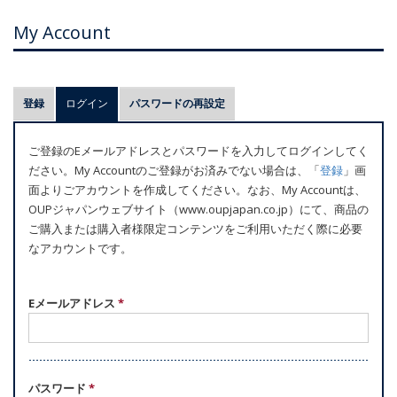
My Account
プ
登録
ログイン
(アクティブなタブ)
パスワードの再設定
ラ
イ
ご登録のEメールアドレスとパスワードを入力してログインしてく
マ
ださい。My Accountのご登録がお済みでない場合は、「
登録
」画
リ
面よりごアカウントを作成してください。なお、My Accountは、
ー
OUPジャパンウェブサイト（www.oupjapan.co.jp）にて、商品の
ご購入または購入者様限定コンテンツをご利用いただく際に必要
タ
なアカウントです。
ブ
Eメールアドレス
*
パスワード
*