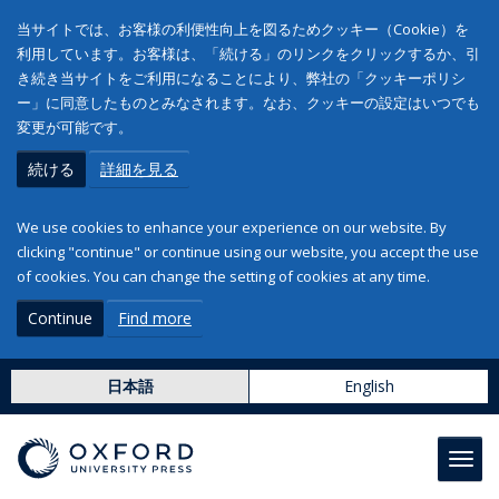
当サイトでは、お客様の利便性向上を図るためクッキー（Cookie）を
利用しています。お客様は、「続ける」のリンクをクリックするか、引
き続き当サイトをご利用になることにより、弊社の「クッキーポリシ
ー」に同意したものとみなされます。なお、クッキーの設定はいつでも
変更が可能です。
続ける
詳細を見る
We use cookies to enhance your experience on our website. By
clicking "continue" or continue using our website, you accept the use
of cookies. You can change the setting of cookies at any time.
Continue
Find more
日本語
English
Toggl
navig