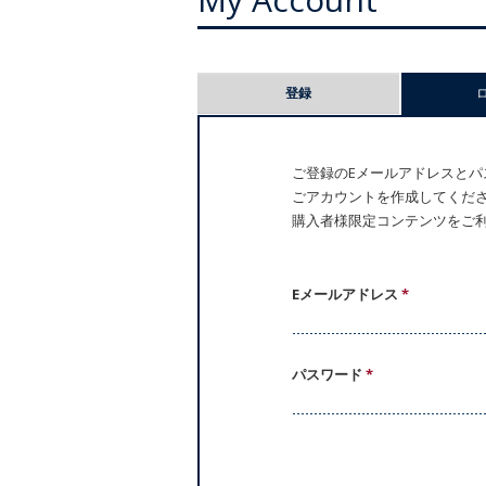
プ
登録
ラ
イ
ご登録のEメールアドレスとパス
ごアカウントを作成してください。
マ
購入者様限定コンテンツをご
リ
ー
Eメールアドレス
*
タ
パスワード
*
ブ