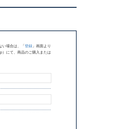
でない場合は、「
登録
」画面より
o.jp）にて、商品のご購入または