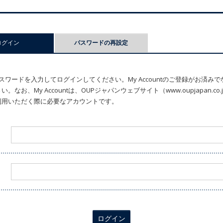
ログイン
(アクティブなタブ)
パスワードの再設定
ワードを入力してログインしてください。My Accountのご登録がお済み
なお、My Accountは、OUPジャパンウェブサイト（www.oupjapan.c
利用いただく際に必要なアカウントです。
ログイン