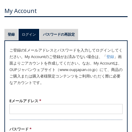
My Account
プ
登録
ログイン
(アクティブなタブ)
パスワードの再設定
ラ
イ
ご登録のEメールアドレスとパスワードを入力してログインしてく
マ
ださい。My Accountのご登録がお済みでない場合は、「
登録
」画
リ
面よりごアカウントを作成してください。なお、My Accountは、
ー
OUPジャパンウェブサイト（www.oupjapan.co.jp）にて、商品の
ご購入または購入者様限定コンテンツをご利用いただく際に必要
タ
なアカウントです。
ブ
Eメールアドレス
*
パスワード
*