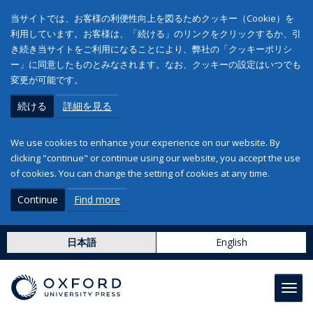
当サイトでは、お客様の利便性向上を図るためクッキー（Cookie）を
利用しています。お客様は、「続ける」のリンクをクリックするか、引
き続き当サイトをご利用になることにより、弊社の「クッキーポリシ
ー」に同意したものとみなされます。なお、クッキーの設定はいつでも
変更が可能です。
続ける
詳細を見る
We use cookies to enhance your experience on our website. By
clicking "continue" or continue using our website, you accept the use
of cookies. You can change the setting of cookies at any time.
Continue
Find more
日本語
English
Toggl
navig