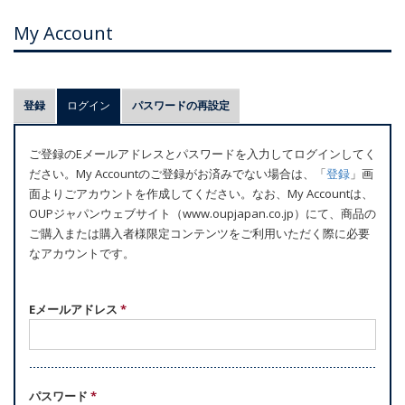
My Account
プ
登録
ログイン
(アクティブなタブ)
パスワードの再設定
ラ
イ
ご登録のEメールアドレスとパスワードを入力してログインしてく
マ
ださい。My Accountのご登録がお済みでない場合は、「
登録
」画
リ
面よりごアカウントを作成してください。なお、My Accountは、
ー
OUPジャパンウェブサイト（www.oupjapan.co.jp）にて、商品の
ご購入または購入者様限定コンテンツをご利用いただく際に必要
タ
なアカウントです。
ブ
Eメールアドレス
*
パスワード
*