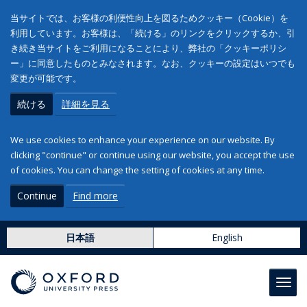
当サイトでは、お客様の利便性向上を図るためクッキー（Cookie）を
利用しています。お客様は、「続ける」のリンクをクリックするか、引
き続き当サイトをご利用になることにより、弊社の「クッキーポリシ
ー」に同意したものとみなされます。なお、クッキーの設定はいつでも
変更が可能です。
続ける
詳細を見る
We use cookies to enhance your experience on our website. By
clicking "continue" or continue using our website, you accept the use
of cookies. You can change the setting of cookies at any time.
Continue
Find more
日本語
English
Toggl
navig