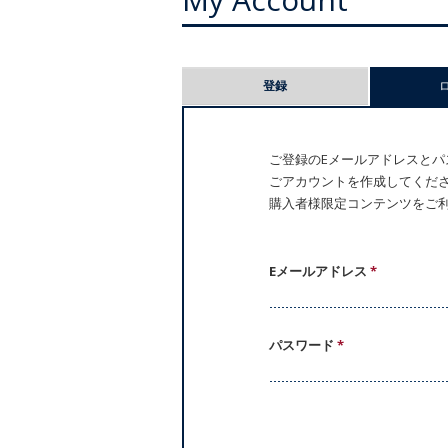
プ
登録
ラ
イ
ご登録のEメールアドレスとパス
ごアカウントを作成してください。
マ
購入者様限定コンテンツをご
リ
ー
Eメールアドレス
*
タ
パスワード
*
ブ