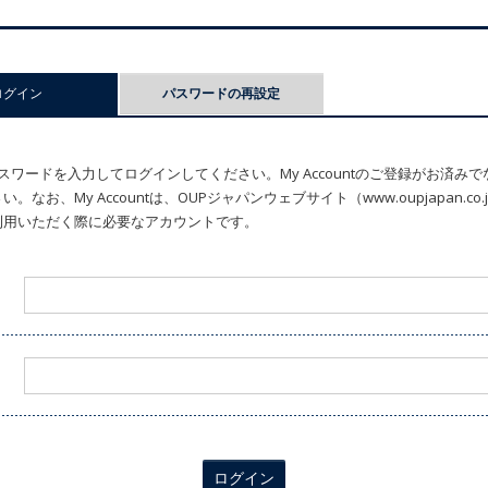
ログイン
(アクティブなタブ)
パスワードの再設定
ワードを入力してログインしてください。My Accountのご登録がお済み
なお、My Accountは、OUPジャパンウェブサイト（www.oupjapan.c
利用いただく際に必要なアカウントです。
ログイン