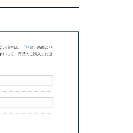
でない場合は、「
登録
」画面より
o.jp）にて、商品のご購入または