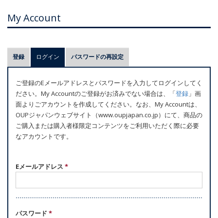
My Account
プ
登録
ログイン
(アクティブなタブ)
パスワードの再設定
ラ
イ
ご登録のEメールアドレスとパスワードを入力してログインしてく
マ
ださい。My Accountのご登録がお済みでない場合は、「
登録
」画
リ
面よりごアカウントを作成してください。なお、My Accountは、
ー
OUPジャパンウェブサイト（www.oupjapan.co.jp）にて、商品の
ご購入または購入者様限定コンテンツをご利用いただく際に必要
タ
なアカウントです。
ブ
Eメールアドレス
*
パスワード
*