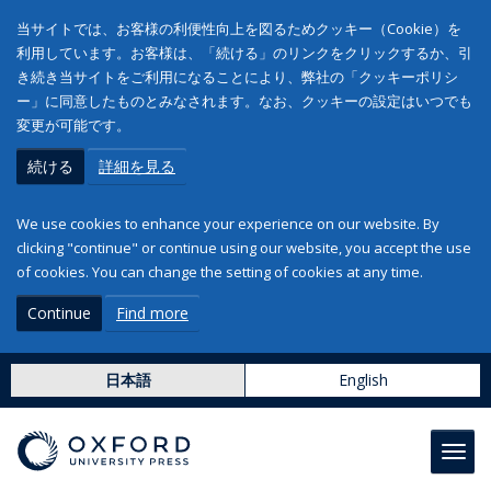
当サイトでは、お客様の利便性向上を図るためクッキー（Cookie）を
利用しています。お客様は、「続ける」のリンクをクリックするか、引
き続き当サイトをご利用になることにより、弊社の「クッキーポリシ
ー」に同意したものとみなされます。なお、クッキーの設定はいつでも
変更が可能です。
続ける
詳細を見る
We use cookies to enhance your experience on our website. By
clicking "continue" or continue using our website, you accept the use
of cookies. You can change the setting of cookies at any time.
Continue
Find more
日本語
English
Toggl
navig