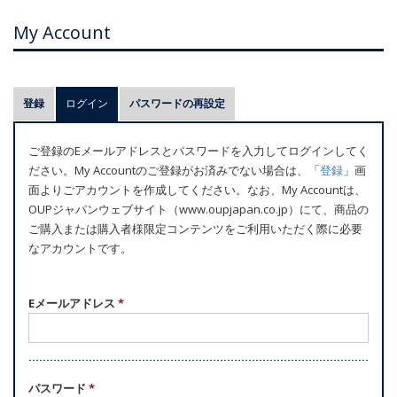
My Account
プ
登録
ログイン
(アクティブなタブ)
パスワードの再設定
ラ
イ
ご登録のEメールアドレスとパスワードを入力してログインしてく
マ
ださい。My Accountのご登録がお済みでない場合は、「
登録
」画
リ
面よりごアカウントを作成してください。なお、My Accountは、
ー
OUPジャパンウェブサイト（www.oupjapan.co.jp）にて、商品の
ご購入または購入者様限定コンテンツをご利用いただく際に必要
タ
なアカウントです。
ブ
Eメールアドレス
*
パスワード
*