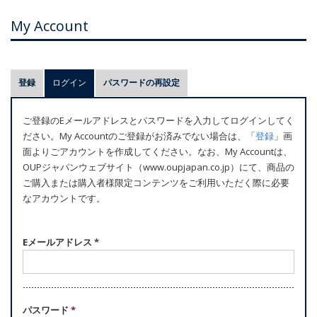
My Account
プ
登録
ログイン
(アクティブなタブ)
パスワードの再設定
ラ
イ
ご登録のEメールアドレスとパスワードを入力してログインしてく
マ
ださい。My Accountのご登録がお済みでない場合は、「
登録
」画
リ
面よりごアカウントを作成してください。なお、My Accountは、
ー
OUPジャパンウェブサイト（www.oupjapan.co.jp）にて、商品の
ご購入または購入者様限定コンテンツをご利用いただく際に必要
タ
なアカウントです。
ブ
Eメールアドレス
*
パスワード
*