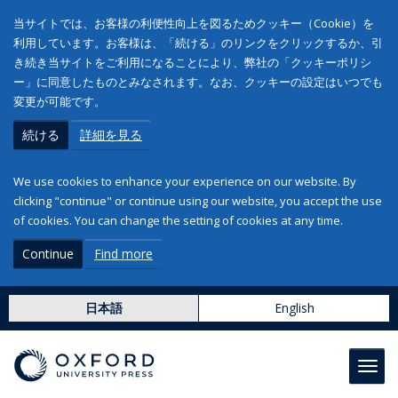
当サイトでは、お客様の利便性向上を図るためクッキー（Cookie）を
利用しています。お客様は、「続ける」のリンクをクリックするか、引
き続き当サイトをご利用になることにより、弊社の「クッキーポリシ
ー」に同意したものとみなされます。なお、クッキーの設定はいつでも
変更が可能です。
続ける
詳細を見る
We use cookies to enhance your experience on our website. By
clicking "continue" or continue using our website, you accept the use
of cookies. You can change the setting of cookies at any time.
Continue
Find more
日本語
English
Toggl
navig