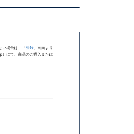
でない場合は、「
登録
」画面より
o.jp）にて、商品のご購入または