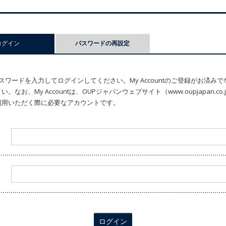
ログイン
(アクティブなタブ)
パスワードの再設定
ワードを入力してログインしてください。My Accountのご登録がお済み
なお、My Accountは、OUPジャパンウェブサイト（www.oupjapan.c
利用いただく際に必要なアカウントです。
ログイン