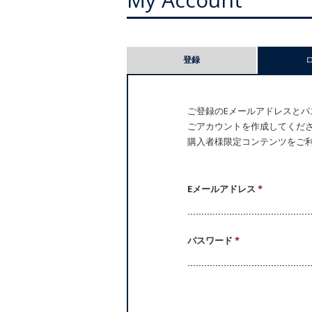
プ
登録
ラ
イ
ご登録のEメールアドレスとパス
ごアカウントを作成してください。
マ
購入者様限定コンテンツをご
リ
ー
Eメールアドレス
*
タ
パスワード
*
ブ