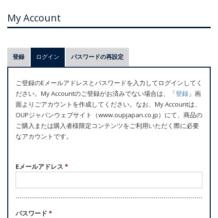
My Account
プ
登録
ログイン
(アクティブなタブ)
パスワードの再設定
ラ
イ
ご登録のEメールアドレスとパスワードを入力してログインしてく
マ
ださい。My Accountのご登録がお済みでない場合は、「
登録
」画
リ
面よりごアカウントを作成してください。なお、My Accountは、
ー
OUPジャパンウェブサイト（www.oupjapan.co.jp）にて、商品の
ご購入または購入者様限定コンテンツをご利用いただく際に必要
タ
なアカウントです。
ブ
Eメールアドレス
*
パスワード
*