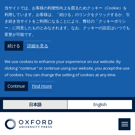
当サイトでは、お客様の利便性向上を図るためクッキー（Cookie）を
利用しています。お客様は、「続ける」のリンクをクリックするか、引
き続き当サイトをご利用になることにより、弊社の「クッキーポリシ
ー」に同意したものとみなされます。なお、クッキーの設定はいつでも
変更が可能です。
続ける
詳細を見る
We use cookies to enhance your experience on our website. By
clicking "continue" or continue using our website, you accept the use
of cookies. You can change the setting of cookies at any time.
Continue
Find more
日本語
English
Toggl
navig