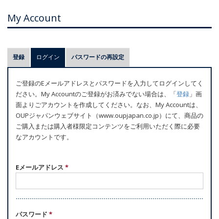
My Account
プ
登録
ログイン
(アクティブなタブ)
パスワードの再設定
ラ
イ
ご登録のEメールアドレスとパスワードを入力してログインしてく
マ
ださい。My Accountのご登録がお済みでない場合は、「
登録
」画
リ
面よりごアカウントを作成してください。なお、My Accountは、
ー
OUPジャパンウェブサイト（www.oupjapan.co.jp）にて、商品の
ご購入または購入者様限定コンテンツをご利用いただく際に必要
タ
なアカウントです。
ブ
Eメールアドレス
*
パスワード
*