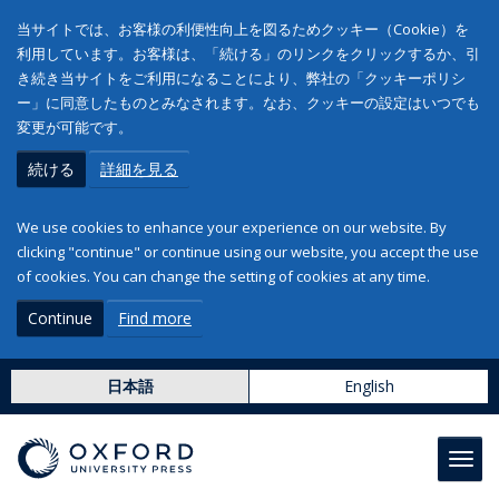
当サイトでは、お客様の利便性向上を図るためクッキー（Cookie）を
利用しています。お客様は、「続ける」のリンクをクリックするか、引
き続き当サイトをご利用になることにより、弊社の「クッキーポリシ
ー」に同意したものとみなされます。なお、クッキーの設定はいつでも
変更が可能です。
続ける
詳細を見る
We use cookies to enhance your experience on our website. By
clicking "continue" or continue using our website, you accept the use
of cookies. You can change the setting of cookies at any time.
Continue
Find more
日本語
English
Toggl
navig