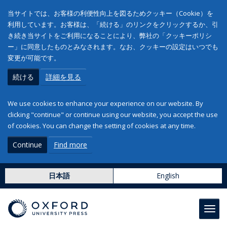
当サイトでは、お客様の利便性向上を図るためクッキー（Cookie）を
利用しています。お客様は、「続ける」のリンクをクリックするか、引
き続き当サイトをご利用になることにより、弊社の「クッキーポリシ
ー」に同意したものとみなされます。なお、クッキーの設定はいつでも
変更が可能です。
続ける
詳細を見る
We use cookies to enhance your experience on our website. By
clicking "continue" or continue using our website, you accept the use
of cookies. You can change the setting of cookies at any time.
Continue
Find more
日本語
English
Toggl
navig