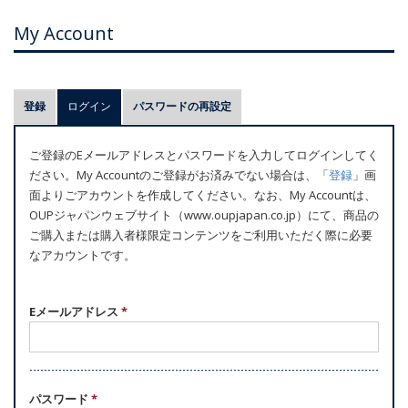
My Account
プ
登録
ログイン
(アクティブなタブ)
パスワードの再設定
ラ
イ
ご登録のEメールアドレスとパスワードを入力してログインしてく
マ
ださい。My Accountのご登録がお済みでない場合は、「
登録
」画
リ
面よりごアカウントを作成してください。なお、My Accountは、
ー
OUPジャパンウェブサイト（www.oupjapan.co.jp）にて、商品の
ご購入または購入者様限定コンテンツをご利用いただく際に必要
タ
なアカウントです。
ブ
Eメールアドレス
*
パスワード
*