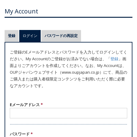
My Account
プ
登録
ログイン
(アクティブなタブ)
パスワードの再設定
ラ
イ
ご登録のEメールアドレスとパスワードを入力してログインしてく
マ
ださい。My Accountのご登録がお済みでない場合は、「
登録
」画
リ
面よりごアカウントを作成してください。なお、My Accountは、
ー
OUPジャパンウェブサイト（www.oupjapan.co.jp）にて、商品の
ご購入または購入者様限定コンテンツをご利用いただく際に必要
タ
なアカウントです。
ブ
Eメールアドレス
*
パスワード
*