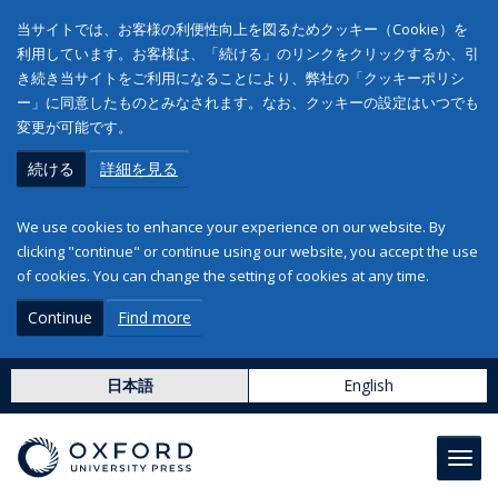
当サイトでは、お客様の利便性向上を図るためクッキー（Cookie）を
利用しています。お客様は、「続ける」のリンクをクリックするか、引
き続き当サイトをご利用になることにより、弊社の「クッキーポリシ
ー」に同意したものとみなされます。なお、クッキーの設定はいつでも
変更が可能です。
続ける
詳細を見る
We use cookies to enhance your experience on our website. By
clicking "continue" or continue using our website, you accept the use
of cookies. You can change the setting of cookies at any time.
Continue
Find more
日本語
English
Toggl
navig