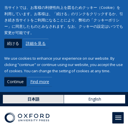
当サイトでは、お客様の利便性向上を図るためクッキー（Cookie）を
利用しています。お客様は、「続ける」のリンクをクリックするか、引
き続き当サイトをご利用になることにより、弊社の「クッキーポリシ
ー」に同意したものとみなされます。なお、クッキーの設定はいつでも
変更が可能です。
続ける
詳細を見る
We use cookies to enhance your experience on our website. By
clicking "continue" or continue using our website, you accept the use
of cookies. You can change the setting of cookies at any time.
Continue
Find more
日本語
English
Toggl
navig