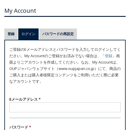
My Account
プ
登録
ログイン
(アクティブなタブ)
パスワードの再設定
ラ
イ
ご登録のEメールアドレスとパスワードを入力してログインしてく
マ
ださい。My Accountのご登録がお済みでない場合は、「
登録
」画
リ
面よりごアカウントを作成してください。なお、My Accountは、
ー
OUPジャパンウェブサイト（www.oupjapan.co.jp）にて、商品の
ご購入または購入者様限定コンテンツをご利用いただく際に必要
タ
なアカウントです。
ブ
Eメールアドレス
*
パスワード
*