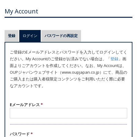
My Account
プ
登録
ログイン
(アクティブなタブ)
パスワードの再設定
ラ
イ
ご登録のEメールアドレスとパスワードを入力してログインしてく
マ
ださい。My Accountのご登録がお済みでない場合は、「
登録
」画
リ
面よりごアカウントを作成してください。なお、My Accountは、
ー
OUPジャパンウェブサイト（www.oupjapan.co.jp）にて、商品の
ご購入または購入者様限定コンテンツをご利用いただく際に必要
タ
なアカウントです。
ブ
Eメールアドレス
*
パスワード
*