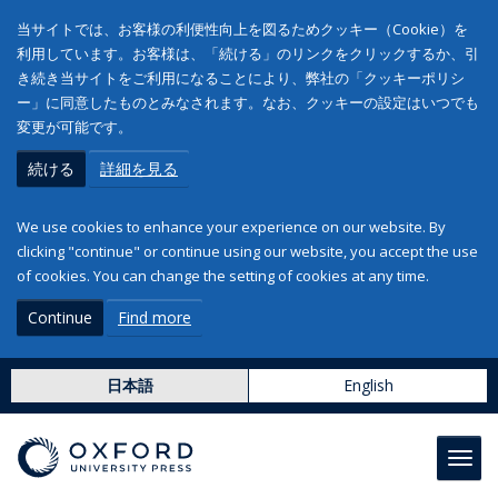
当サイトでは、お客様の利便性向上を図るためクッキー（Cookie）を
利用しています。お客様は、「続ける」のリンクをクリックするか、引
き続き当サイトをご利用になることにより、弊社の「クッキーポリシ
ー」に同意したものとみなされます。なお、クッキーの設定はいつでも
変更が可能です。
続ける
詳細を見る
We use cookies to enhance your experience on our website. By
clicking "continue" or continue using our website, you accept the use
of cookies. You can change the setting of cookies at any time.
Continue
Find more
日本語
English
Toggl
navig