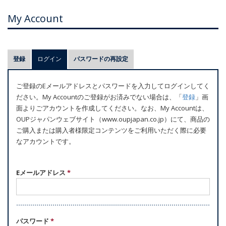
My Account
プ
登録
ログイン
(アクティブなタブ)
パスワードの再設定
ラ
イ
ご登録のEメールアドレスとパスワードを入力してログインしてく
マ
ださい。My Accountのご登録がお済みでない場合は、「
登録
」画
リ
面よりごアカウントを作成してください。なお、My Accountは、
ー
OUPジャパンウェブサイト（www.oupjapan.co.jp）にて、商品の
ご購入または購入者様限定コンテンツをご利用いただく際に必要
タ
なアカウントです。
ブ
Eメールアドレス
*
パスワード
*