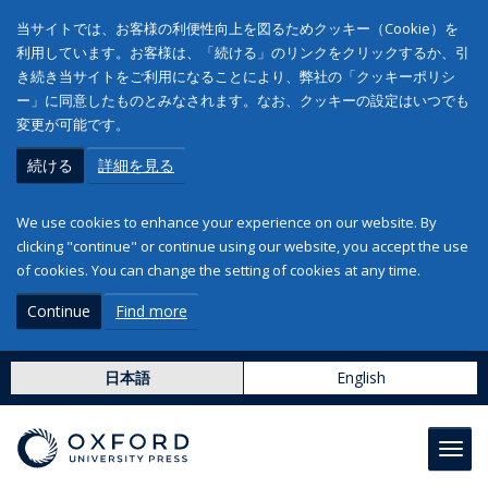
当サイトでは、お客様の利便性向上を図るためクッキー（Cookie）を
利用しています。お客様は、「続ける」のリンクをクリックするか、引
き続き当サイトをご利用になることにより、弊社の「クッキーポリシ
ー」に同意したものとみなされます。なお、クッキーの設定はいつでも
変更が可能です。
続ける
詳細を見る
We use cookies to enhance your experience on our website. By
clicking "continue" or continue using our website, you accept the use
of cookies. You can change the setting of cookies at any time.
Continue
Find more
日本語
English
Toggl
navig