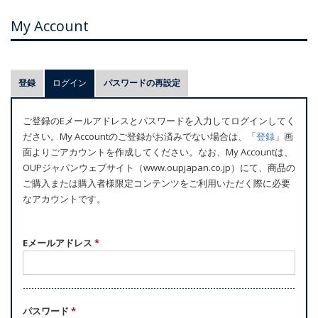
My Account
プ
登録
ログイン
(アクティブなタブ)
パスワードの再設定
ラ
イ
ご登録のEメールアドレスとパスワードを入力してログインしてく
マ
ださい。My Accountのご登録がお済みでない場合は、「
登録
」画
リ
面よりごアカウントを作成してください。なお、My Accountは、
ー
OUPジャパンウェブサイト（www.oupjapan.co.jp）にて、商品の
ご購入または購入者様限定コンテンツをご利用いただく際に必要
タ
なアカウントです。
ブ
Eメールアドレス
*
パスワード
*