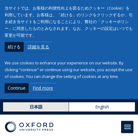
当サイトでは、お客様の利便性向上を図るためクッキー（Cookie）を
利用しています。お客様は、「続ける」のリンクをクリックするか、引
き続き当サイトをご利用になることにより、弊社の「クッキーポリシ
ー」に同意したものとみなされます。なお、クッキーの設定はいつでも
変更が可能です。
続ける
詳細を見る
We use cookies to enhance your experience on our website. By
clicking "continue" or continue using our website, you accept the use
of cookies. You can change the setting of cookies at any time.
Continue
Find more
日本語
English
Toggl
navig