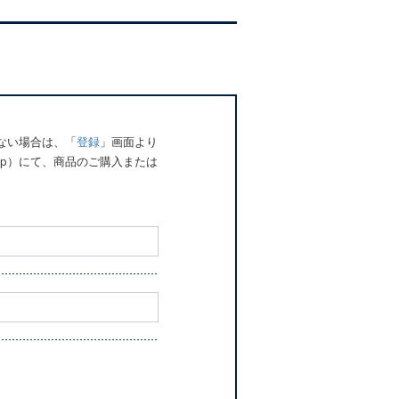
でない場合は、「
登録
」画面より
o.jp）にて、商品のご購入または