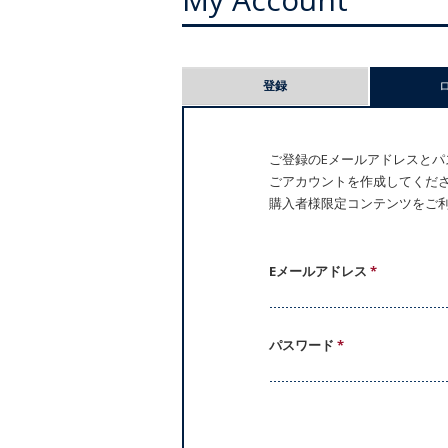
プ
登録
ラ
イ
ご登録のEメールアドレスとパス
ごアカウントを作成してください。
マ
購入者様限定コンテンツをご
リ
ー
Eメールアドレス
*
タ
パスワード
*
ブ