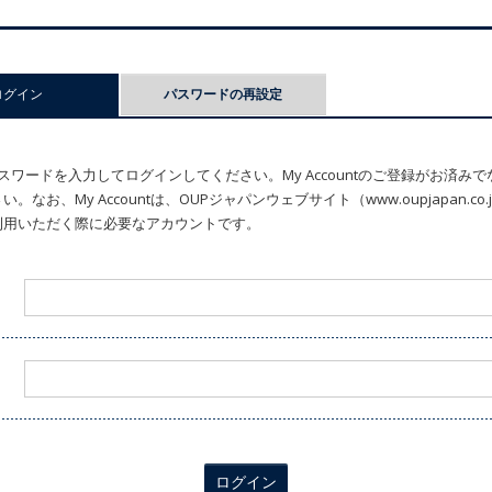
ログイン
(アクティブなタブ)
パスワードの再設定
ワードを入力してログインしてください。My Accountのご登録がお済み
なお、My Accountは、OUPジャパンウェブサイト（www.oupjapan.c
利用いただく際に必要なアカウントです。
ログイン