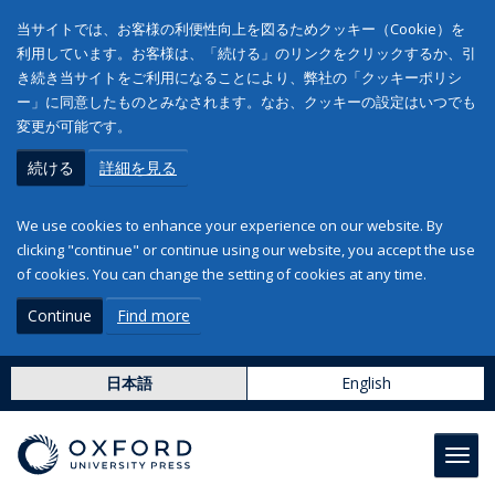
当サイトでは、お客様の利便性向上を図るためクッキー（Cookie）を
利用しています。お客様は、「続ける」のリンクをクリックするか、引
き続き当サイトをご利用になることにより、弊社の「クッキーポリシ
ー」に同意したものとみなされます。なお、クッキーの設定はいつでも
変更が可能です。
続ける
詳細を見る
We use cookies to enhance your experience on our website. By
clicking "continue" or continue using our website, you accept the use
of cookies. You can change the setting of cookies at any time.
Continue
Find more
日本語
English
Toggl
navig