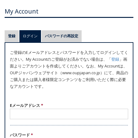
My Account
プ
登録
ログイン
(アクティブなタブ)
パスワードの再設定
ラ
イ
ご登録のEメールアドレスとパスワードを入力してログインしてく
マ
ださい。My Accountのご登録がお済みでない場合は、「
登録
」画
リ
面よりごアカウントを作成してください。なお、My Accountは、
ー
OUPジャパンウェブサイト（www.oupjapan.co.jp）にて、商品の
ご購入または購入者様限定コンテンツをご利用いただく際に必要
タ
なアカウントです。
ブ
Eメールアドレス
*
パスワード
*