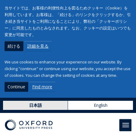
当サイトでは、お客様の利便性向上を図るためクッキー（Cookie）を
利用しています。お客様は、「続ける」のリンクをクリックするか、引
き続き当サイトをご利用になることにより、弊社の「クッキーポリシ
ー」に同意したものとみなされます。なお、クッキーの設定はいつでも
変更が可能です。
続ける
詳細を見る
We use cookies to enhance your experience on our website. By
clicking "continue" or continue using our website, you accept the use
of cookies. You can change the setting of cookies at any time.
Continue
Find more
日本語
English
Toggl
navig