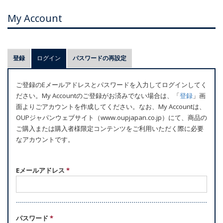
My Account
プ
登録
ログイン
(アクティブなタブ)
パスワードの再設定
ラ
イ
ご登録のEメールアドレスとパスワードを入力してログインしてく
マ
ださい。My Accountのご登録がお済みでない場合は、「
登録
」画
リ
面よりごアカウントを作成してください。なお、My Accountは、
ー
OUPジャパンウェブサイト（www.oupjapan.co.jp）にて、商品の
ご購入または購入者様限定コンテンツをご利用いただく際に必要
タ
なアカウントです。
ブ
Eメールアドレス
*
パスワード
*