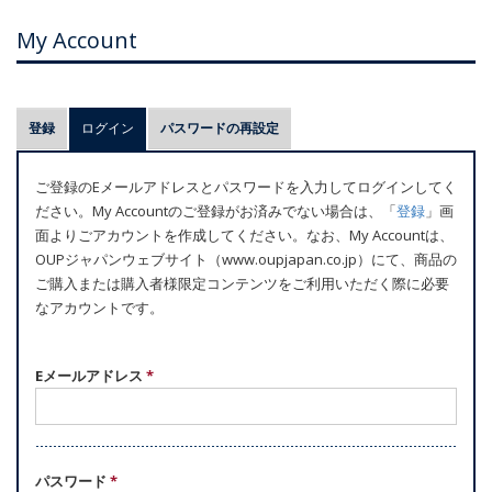
My Account
プ
登録
ログイン
(アクティブなタブ)
パスワードの再設定
ラ
イ
ご登録のEメールアドレスとパスワードを入力してログインしてく
マ
ださい。My Accountのご登録がお済みでない場合は、「
登録
」画
リ
面よりごアカウントを作成してください。なお、My Accountは、
ー
OUPジャパンウェブサイト（www.oupjapan.co.jp）にて、商品の
ご購入または購入者様限定コンテンツをご利用いただく際に必要
タ
なアカウントです。
ブ
Eメールアドレス
*
パスワード
*