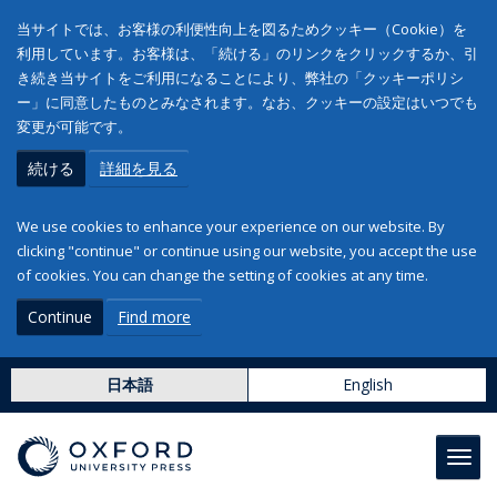
当サイトでは、お客様の利便性向上を図るためクッキー（Cookie）を
利用しています。お客様は、「続ける」のリンクをクリックするか、引
き続き当サイトをご利用になることにより、弊社の「クッキーポリシ
ー」に同意したものとみなされます。なお、クッキーの設定はいつでも
変更が可能です。
続ける
詳細を見る
We use cookies to enhance your experience on our website. By
clicking "continue" or continue using our website, you accept the use
of cookies. You can change the setting of cookies at any time.
Continue
Find more
日本語
English
Toggl
navig