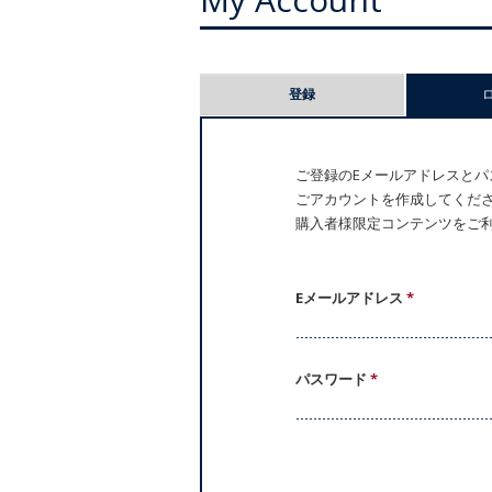
プ
登録
ラ
イ
ご登録のEメールアドレスとパス
ごアカウントを作成してください。
マ
購入者様限定コンテンツをご
リ
ー
Eメールアドレス
*
タ
パスワード
*
ブ