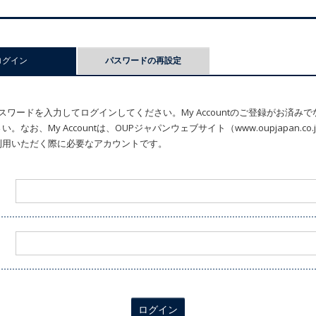
ログイン
(アクティブなタブ)
パスワードの再設定
ワードを入力してログインしてください。My Accountのご登録がお済み
なお、My Accountは、OUPジャパンウェブサイト（www.oupjapan.c
利用いただく際に必要なアカウントです。
ログイン