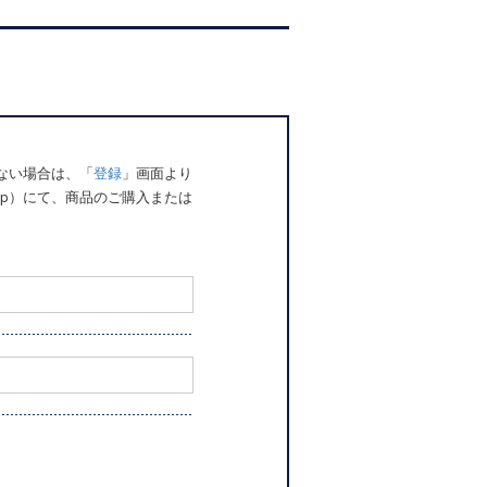
でない場合は、「
登録
」画面より
o.jp）にて、商品のご購入または