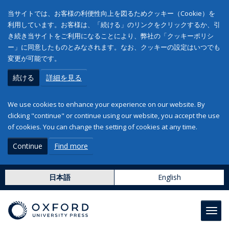
当サイトでは、お客様の利便性向上を図るためクッキー（Cookie）を
利用しています。お客様は、「続ける」のリンクをクリックするか、引
き続き当サイトをご利用になることにより、弊社の「クッキーポリシ
ー」に同意したものとみなされます。なお、クッキーの設定はいつでも
変更が可能です。
続ける
詳細を見る
We use cookies to enhance your experience on our website. By
clicking "continue" or continue using our website, you accept the use
of cookies. You can change the setting of cookies at any time.
Continue
Find more
日本語
English
Toggl
navig