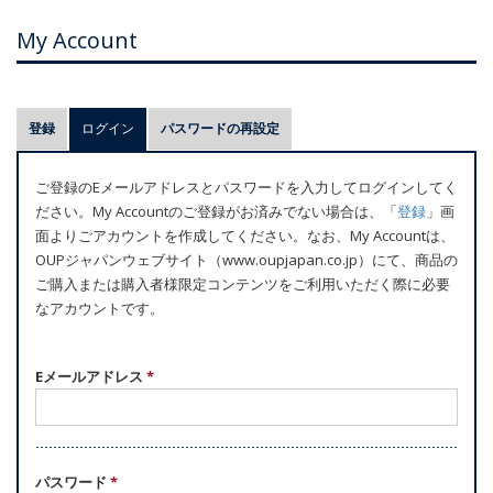
My Account
プ
登録
ログイン
(アクティブなタブ)
パスワードの再設定
ラ
イ
ご登録のEメールアドレスとパスワードを入力してログインしてく
マ
ださい。My Accountのご登録がお済みでない場合は、「
登録
」画
リ
面よりごアカウントを作成してください。なお、My Accountは、
ー
OUPジャパンウェブサイト（www.oupjapan.co.jp）にて、商品の
ご購入または購入者様限定コンテンツをご利用いただく際に必要
タ
なアカウントです。
ブ
Eメールアドレス
*
パスワード
*