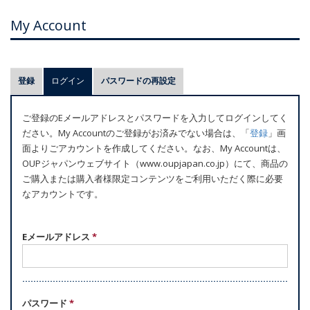
My Account
プ
登録
ログイン
(アクティブなタブ)
パスワードの再設定
ラ
イ
ご登録のEメールアドレスとパスワードを入力してログインしてく
マ
ださい。My Accountのご登録がお済みでない場合は、「
登録
」画
リ
面よりごアカウントを作成してください。なお、My Accountは、
ー
OUPジャパンウェブサイト（www.oupjapan.co.jp）にて、商品の
ご購入または購入者様限定コンテンツをご利用いただく際に必要
タ
なアカウントです。
ブ
Eメールアドレス
*
パスワード
*