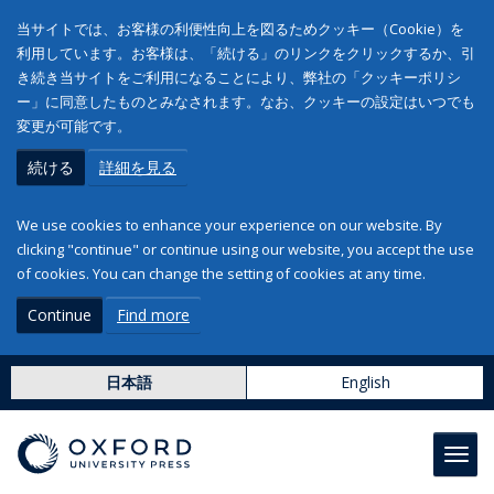
当サイトでは、お客様の利便性向上を図るためクッキー（Cookie）を
利用しています。お客様は、「続ける」のリンクをクリックするか、引
き続き当サイトをご利用になることにより、弊社の「クッキーポリシ
ー」に同意したものとみなされます。なお、クッキーの設定はいつでも
変更が可能です。
続ける
詳細を見る
We use cookies to enhance your experience on our website. By
clicking "continue" or continue using our website, you accept the use
of cookies. You can change the setting of cookies at any time.
Continue
Find more
日本語
English
Toggl
navig